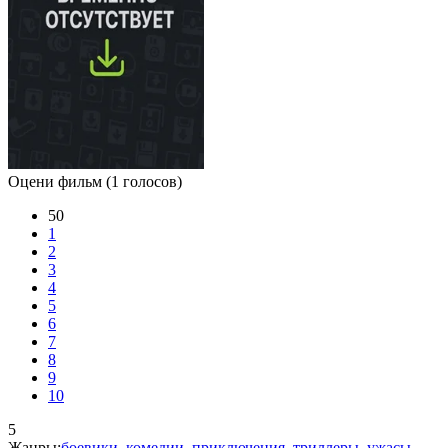
Оцени фильм
(1 голосов)
50
1
2
3
4
5
6
7
8
9
10
5
Жанры:
боевики
,
комедии
,
приключения
,
триллеры
,
ужасы