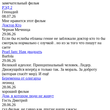
замечательный фильм
РЭД 2
Геннадий
08.07.26
Мне нравится этот фильм
Доктор Кто
Черная Мечница
29.06.26
Если бы еслибы ебланы гение не заблокали доктор кто то бы
смотркла нормально с озучкой . но из за того что пишут на
саете
Pearl Jam: Нам двадцать
Barfola
29.06.26
Великий идеолог. Принципиальный человек. Лидер.
Движущийся вперёд и только так. За мораль. За доброту
(которая спасёт мир). И ещё
Беременна от олигарха
леонид
28.06.26
хороший фильм
Дом, в котором люди не живут
Гость Дмитрий
28.06.26
гуд фильм, не гавно как другие наши ужасы