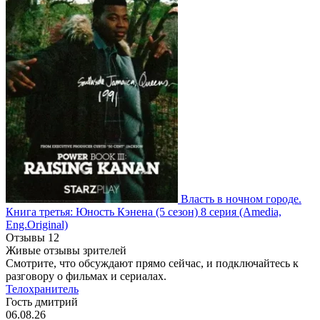
Власть в ночном городе.
Книга третья: Юность Кэнена
(5 сезон)
8 серия
(Amedia,
Eng.Original)
Отзывы
12
Живые отзывы зрителей
Смотрите, что обсуждают прямо сейчас, и подключайтесь к
разговору о фильмах и сериалах.
Телохранитель
Гость дмитрий
06.08.26