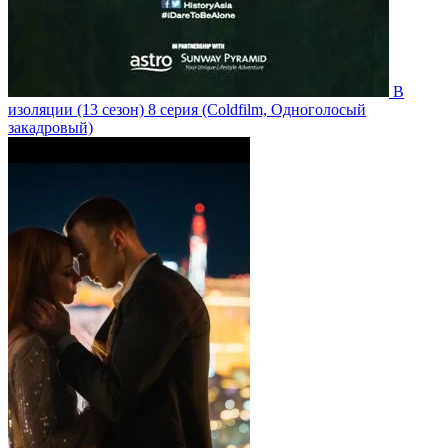
В
изоляции
(13 сезон)
8 серия
(Coldfilm, Одноголосый
закадровый)