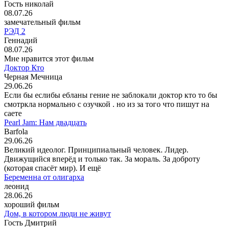
Гость николай
08.07.26
замечательный фильм
РЭД 2
Геннадий
08.07.26
Мне нравится этот фильм
Доктор Кто
Черная Мечница
29.06.26
Если бы еслибы ебланы гение не заблокали доктор кто то бы
смотркла нормально с озучкой . но из за того что пишут на
саете
Pearl Jam: Нам двадцать
Barfola
29.06.26
Великий идеолог. Принципиальный человек. Лидер.
Движущийся вперёд и только так. За мораль. За доброту
(которая спасёт мир). И ещё
Беременна от олигарха
леонид
28.06.26
хороший фильм
Дом, в котором люди не живут
Гость Дмитрий