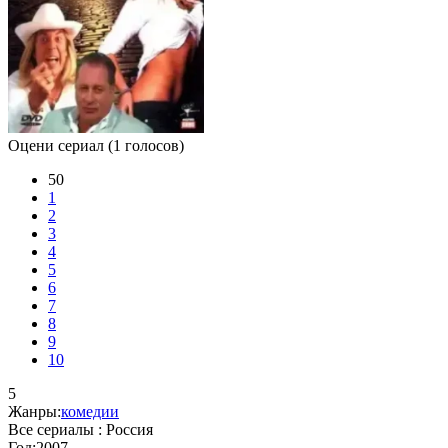
Оцени сериал
(1 голосов)
50
1
2
3
4
5
6
7
8
9
10
5
Жанры:
комедии
Все сериалы :
Россия
Год:
2007