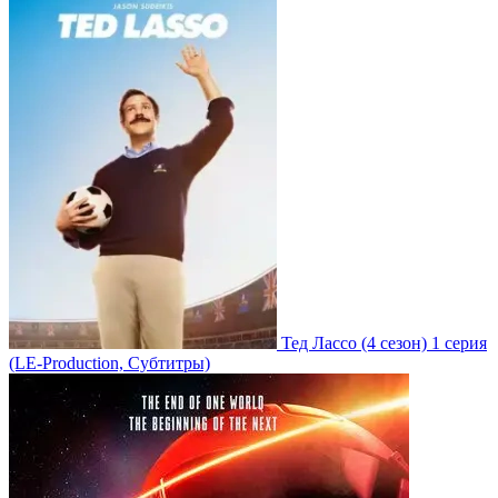
Тед Лассо
(4 сезон)
1 серия
(LE-Production, Субтитры)