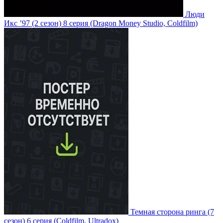
Люди
Икс ’97
(2 сезон)
8 серия
(Dragon Money Studio, Coldfilm)
Темная сторона ринга
(7
сезон)
6 серия
(Coldfilm, Ultradox)