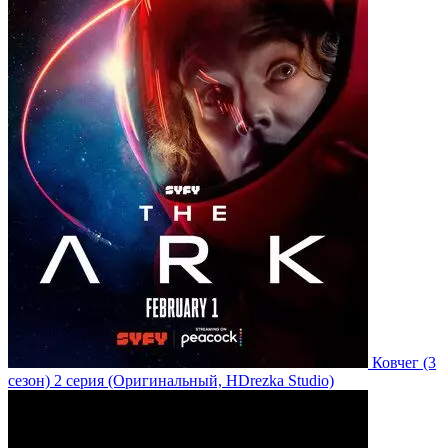
Ковчег
(3
сезон)
2 серия
(Оригинальный, HDrezka Studio)