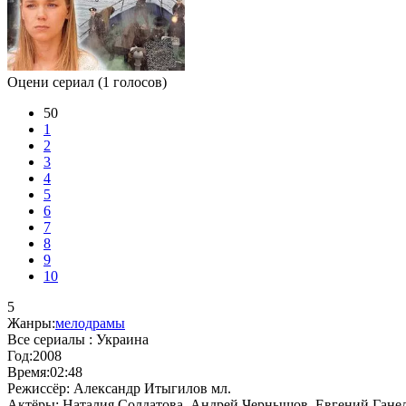
Оцени сериал
(1 голосов)
50
1
2
3
4
5
6
7
8
9
10
5
Жанры:
мелодрамы
Все сериалы :
Украина
Год:
2008
Время:
02:48
Режиссёр:
Александр Итыгилов мл.
Актёры:
Наталия Солдатова, Андрей Чернышов, Евгений Гане