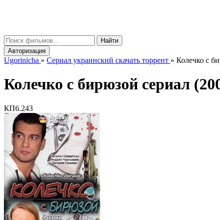
gorinicha
μ
Найти
Авторизация
Ugorinicha
»
Сериал украинский скачать торрент
»
Колечко с би
Колечко с бирюзой сериал (2008
КП
6.243