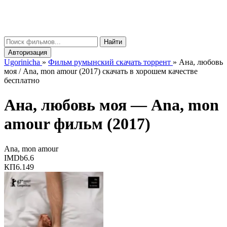
gorinicha
μ
Найти
Авторизация
Ugorinicha
»
Фильм румынский скачать торрент
»
Ана, любовь
моя / Ana, mon amour (2017) скачать в хорошем качестве
бесплатно
Ана, любовь моя —
Ana, mon
amour
фильм (2017)
Ana, mon amour
IMDb
6.6
КП
6.149