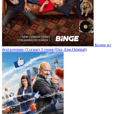
Колин из
бухгалтерии
(3 сезон)
3 серия
(Ozz, Eng.Original)