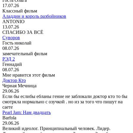
Гость Ольга
17.07.26
Классный фильм
Аладдин и король разбойников
ANTONIO
13.07.26
СПАСИБО ЗА ВСЁ
Суворов
Гость николай
08.07.26
замечательный фильм
РЭД 2
Геннадий
08.07.26
Мне нравится этот фильм
Доктор Кто
Черная Мечница
29.06.26
Если бы еслибы ебланы гение не заблокали доктор кто то бы
смотркла нормально с озучкой . но из за того что пишут на
саете
Pearl Jam: Нам двадцать
Barfola
29.06.26
Великий идеолог. Принципиальный человек. Лидер.