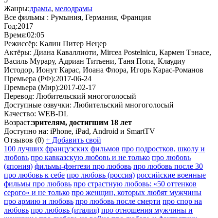
Жанры:
драмы
,
мелодрамы
Все фильмы :
Румыния, Германия, Франция
Год:
2017
Время:
02:05
Режиссёр:
Калин Питер Нецер
Актёры:
Диана Каваллиоти, Mircea Postelnicu, Кармен Тэнасе,
Василь Мурару, Адриан Титьени, Таня Попа, Клаудиу
Истодор, Ионут Карас, Иоана Флора, Игорь Карас-Романов
Премьера (РФ):
2017-06-24
Премьера (Мир):
2017-02-17
Перевод:
Любительский многоголосый
Доступные озвучки:
Любительский многоголосый
Качество:
WEB-DL
Возраст:
зрителям, достигшим 18 лет
Доступно на:
iPhone, iPad, Android и SmartTV
Отзывов
(0)
+
Добавить свой
100 лучших французских фильмов
про подростков, школу и
любовь
про кавказскую любовь и не только
про любовь
(япония)
фильмы-фэнтези про любовь
про любовь после 30
про любовь к себе
про любовь (россия)
российские военные
фильмы про любовь
про страстную любовь: «50 оттенков
серого» и не только
про женщин, которых любят мужчины
про армию и любовь
про любовь после смерти
про спор на
любовь
про любовь (италия)
про отношения мужчины и