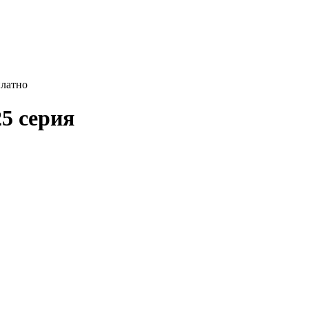
платно
25 серия