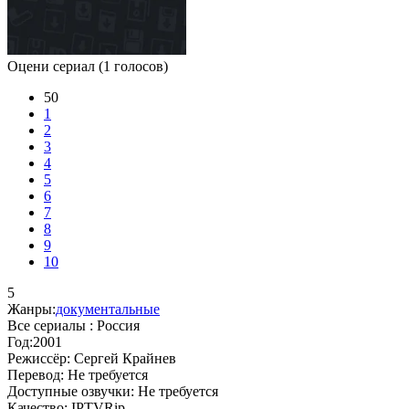
Оцени сериал
(1 голосов)
50
1
2
3
4
5
6
7
8
9
10
5
Жанры:
документальные
Все сериалы :
Россия
Год:
2001
Режиссёр:
Сергей Крайнев
Перевод:
Не требуется
Доступные озвучки:
Не требуется
Качество:
IPTVRip