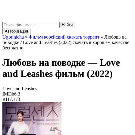
gorinicha
μ
Найти
Авторизация
Ugorinicha
»
Фильм корейский скачать торрент
»
Любовь на
поводке / Love and Leashes (2022) скачать в хорошем качестве
бесплатно
Любовь на поводке —
Love
and Leashes
фильм (2022)
Love and Leashes
IMDb
6.3
КП
7.173