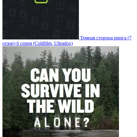
Темная сторона ринга
(7
сезон)
6 серия
(Coldfilm, Ultradox)