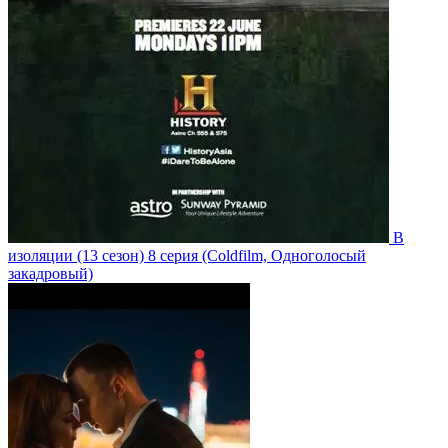
В
изоляции
(13 сезон)
8 серия
(Coldfilm, Одноголосый
закадровый)