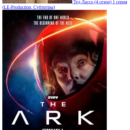
Тед Лассо
(4 сезон)
1 серия
(LE-Production, Субтитры)