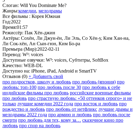
Слоган:
Will You Dominate Me?
Жанры:
комедии
,
мелодрамы
Все фильмы :
Корея Южная
Год:
2022
Время:
01:57
Режиссёр:
Пак Хён-джин
Актёры:
Сохён, Ли Джун-ён, Ли Эль, Со Хён-у, Ким Хан-на,
Ли Сок-хён, Ан Сын-гюн, Ким Бо-ра
Премьера (Мир):
2022-02-11
Перевод:
W³: voices
Доступные озвучки:
W³: voices, Субтитры, SoftBox
Качество:
WEB-DL
Доступно на:
iPhone, iPad, Android и SmartTV
Отзывов
(0)
+
Добавить свой
про подростков, школу и любовь
про любовь (япония)
про
любовь: топ-100
про любовь после 30
про любовь к себе
индийские фильмы про любовь
российские военные фильмы
про любовь
про страстную любовь: «50 оттенков серого» и не
только
лучшие комедии 2022 года
про восток и любовь
про
рождество и любовь
про любовь от нетфликс
лучшие драмы и
мелодрамы 2022 года
про армию и любовь
про любовь после
смерти
про любовь для тех, кому за…
сказочное кино про
любовь
про спор на любовь