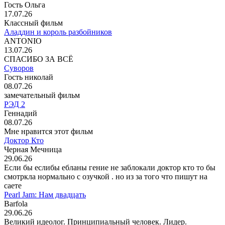
Гость Ольга
17.07.26
Классный фильм
Аладдин и король разбойников
ANTONIO
13.07.26
СПАСИБО ЗА ВСЁ
Суворов
Гость николай
08.07.26
замечательный фильм
РЭД 2
Геннадий
08.07.26
Мне нравится этот фильм
Доктор Кто
Черная Мечница
29.06.26
Если бы еслибы ебланы гение не заблокали доктор кто то бы
смотркла нормально с озучкой . но из за того что пишут на
саете
Pearl Jam: Нам двадцать
Barfola
29.06.26
Великий идеолог. Принципиальный человек. Лидер.