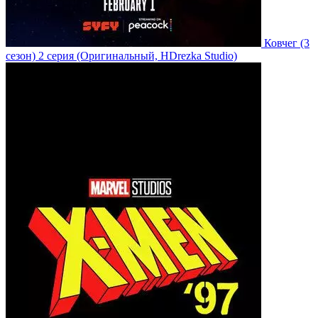
Ковчег
(3
сезон)
2 серия
(Оригинальный, HDrezka Studio)