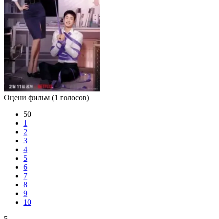
Оцени фильм
(1 голосов)
50
1
2
3
4
5
6
7
8
9
10
5