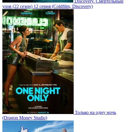
Discovery. Смертельный
улов
(22 сезон)
12 серия
(Coldfilm, Discovery)
Только на одну ночь
(Dragon Money Studio)