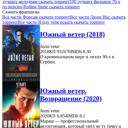
лучших мелодрам скачать торрент
100 лучших фильмов 70-х
по версии Rolling Stone скачать торрент
Скачать франшизы
Все части Форсаж скачать торрент
Все части Люди Икс скачать
торрент
Все части Я иду тебя искать скачать торрент
Южный ветер (2018)
Juzni vetar
2018
КП 952670
IMDb 8.30
О криминальном мире и лихих 90-х в
Сербии.
Южный ветер.
Возвращение (2020)
Juzni vetar
2020
КП 6.854
IMDb 8.1
Мараш — профессиональный
автоугонщик, который увёл не ту тачку и