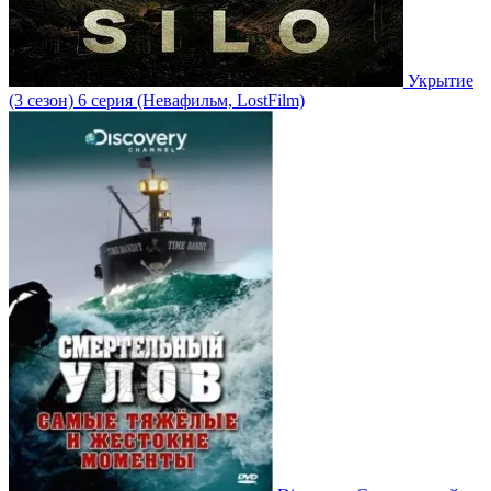
Укрытие
(3 сезон)
6 серия
(Невафильм, LostFilm)