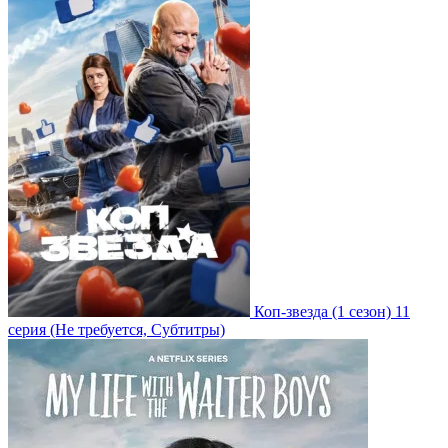
Коп-звезда
(1 сезон)
11
серия
(Не требуется, Субтитры)