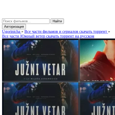
gorinicha
μ
Найти
Авторизация
Ugorinicha
»
Все части фильмов и сериалов скачать торрент
»
Все части Южный ветер скачать торрент на русском