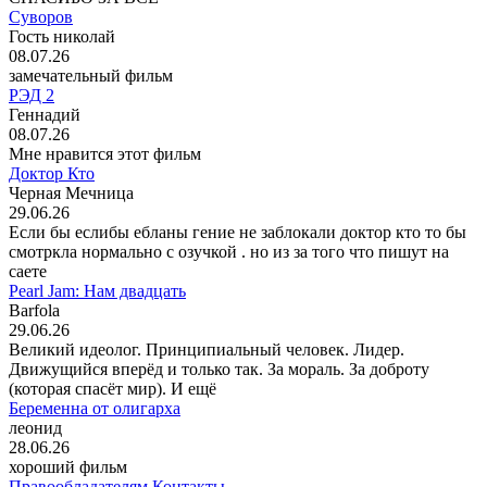
Суворов
Гость николай
08.07.26
замечательный фильм
РЭД 2
Геннадий
08.07.26
Мне нравится этот фильм
Доктор Кто
Черная Мечница
29.06.26
Если бы еслибы ебланы гение не заблокали доктор кто то бы
смотркла нормально с озучкой . но из за того что пишут на
саете
Pearl Jam: Нам двадцать
Barfola
29.06.26
Великий идеолог. Принципиальный человек. Лидер.
Движущийся вперёд и только так. За мораль. За доброту
(которая спасёт мир). И ещё
Беременна от олигарха
леонид
28.06.26
хороший фильм
Правообладателям
Контакты