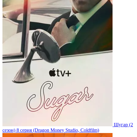
Шугар
(2
сезон)
8 серия
(Dragon Money Studio, Coldfilm)