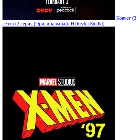
Ковчег
(3
сезон)
2 серия
(Оригинальный, HDrezka Studio)