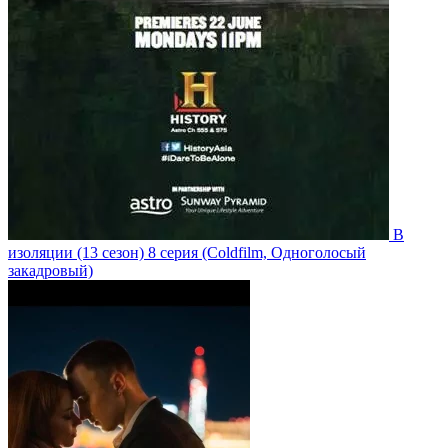
В
изоляции
(13 сезон)
8 серия
(Coldfilm, Одноголосый
закадровый)