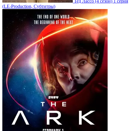
Тед Лассо
(4 сезон)
1 серия
(LE-Production, Субтитры)