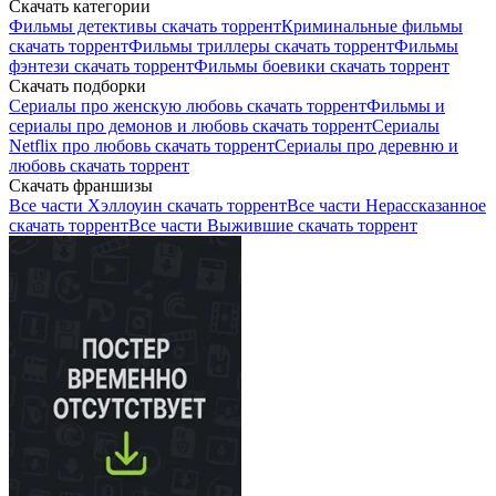
Скачать категории
Фильмы детективы скачать торрент
Криминальные фильмы
скачать торрент
Фильмы триллеры скачать торрент
Фильмы
фэнтези скачать торрент
Фильмы боевики скачать торрент
Скачать подборки
Сериалы про женскую любовь скачать торрент
Фильмы и
сериалы про демонов и любовь скачать торрент
Сериалы
Netflix про любовь скачать торрент
Сериалы про деревню и
любовь скачать торрент
Скачать франшизы
Все части Хэллоуин скачать торрент
Все части Нерассказанное
скачать торрент
Все части Выжившие скачать торрент