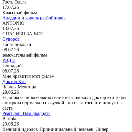
Гость Ольга
17.07.26
Классный фильм
Аладдин и король разбойников
ANTONIO
13.07.26
СПАСИБО ЗА ВСЁ
Суворов
Гость николай
08.07.26
замечательный фильм
РЭД 2
Геннадий
08.07.26
Мне нравится этот фильм
Доктор Кто
Черная Мечница
29.06.26
Если бы еслибы ебланы гение не заблокали доктор кто то бы
смотркла нормально с озучкой . но из за того что пишут на
саете
Pearl Jam: Нам двадцать
Barfola
29.06.26
Великий идеолог. Принципиальный человек. Лидер.