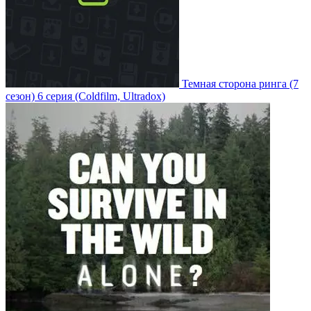
Темная сторона ринга
(7
сезон)
6 серия
(Coldfilm, Ultradox)