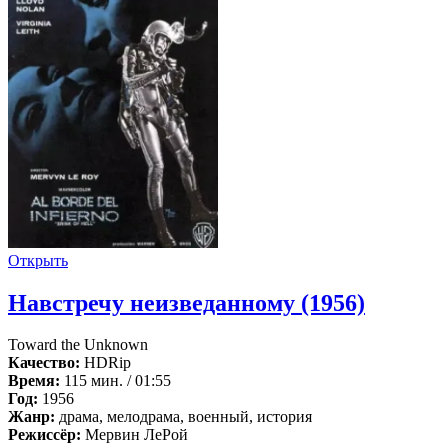
Открыть
Навстречу неизведанному (1956)
Toward the Unknown
Качество:
HDRip
Время:
115 мин. / 01:55
Год:
1956
Жанр:
драма, мелодрама, военный, история
Режиссёр:
Мервин ЛеРой