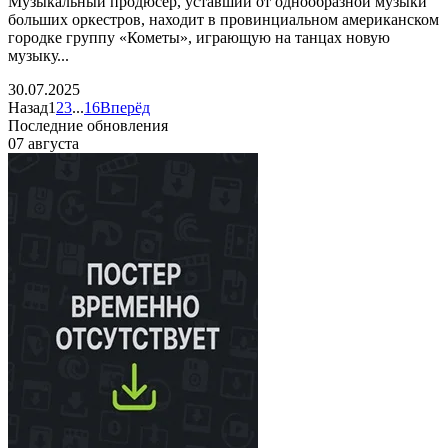
Музыкальный продюсер, уставший от однообразной музыки
больших оркестров, находит в провинциальном американском
городке группу «Кометы», играющую на танцах новую
музыку...
30.07.2025
Назад
1
2
3
...
16
Вперёд
Последние обновления
07 августа