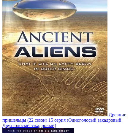
Древние
пришельцы
(22 сезон)
15 серия
(Одноголосый закадровый,
Двухголосый закадровый)