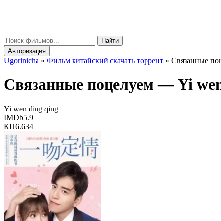
gorinicha
μ
Найти
Авторизация
Ugorinicha
»
Фильм китайский скачать торрент
»
Связанные поце
Связанные поцелуем —
Yi wen
Yi wen ding qing
IMDb
5.9
КП
6.634