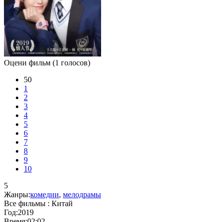
Оцени фильм
(1 голосов)
50
1
2
3
4
5
6
7
8
9
10
5
Жанры:
комедии
,
мелодрамы
Все фильмы :
Китай
Год:
2019
Время:
02:02