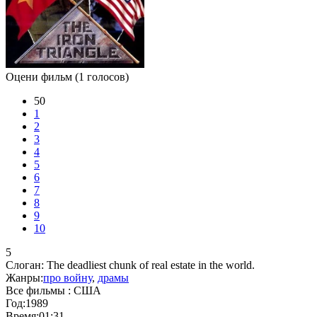
Оцени фильм
(1 голосов)
50
1
2
3
4
5
6
7
8
9
10
5
Слоган:
The deadliest chunk of real estate in the world.
Жанры:
про войну
,
драмы
Все фильмы :
США
Год:
1989
Время:
01:31